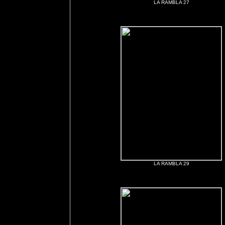
LA RAMBLA 27
LA RAMBLA 29