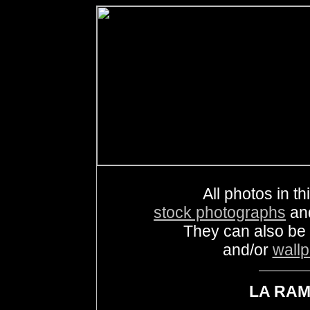
All photos in th
stock photographs
an
They can also be
and/or
wall
LA RAM