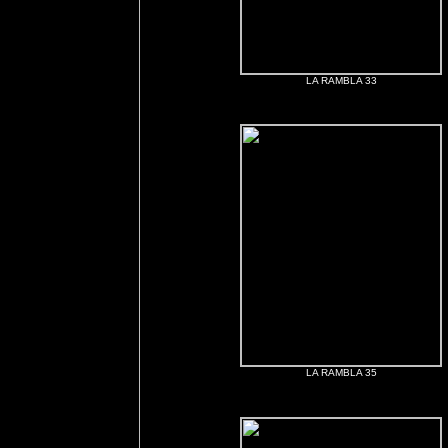
LA RAMBLA 33
LA RAMBLA 35