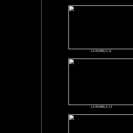
LA RAMBLA 11
LA RAMBLA 13