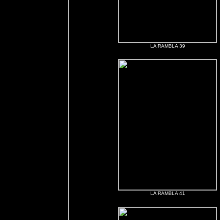
LA RAMBLA 39
LA RAMBLA 41